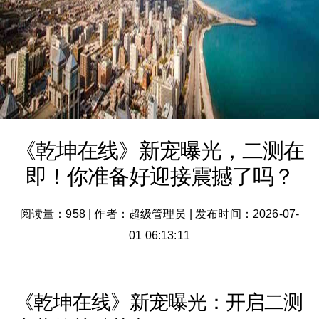
《乾坤在线》新宠曝光，二测在
即！你准备好迎接震撼了吗？
阅读量：958
|
作者：超级管理员
|
发布时间：2026-07-
01 06:13:11
《乾坤在线》新宠曝光：开启二测