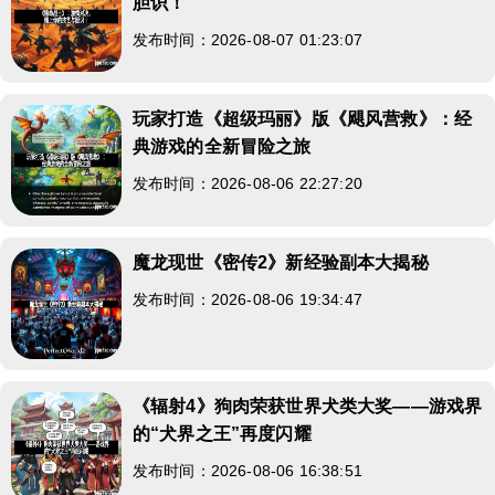
胆识！
发布时间：2026-08-07 01:23:07
玩家打造《超级玛丽》版《飓风营救》：经
典游戏的全新冒险之旅
发布时间：2026-08-06 22:27:20
魔龙现世《密传2》新经验副本大揭秘
发布时间：2026-08-06 19:34:47
《辐射4》狗肉荣获世界犬类大奖——游戏界
的“犬界之王”再度闪耀
发布时间：2026-08-06 16:38:51