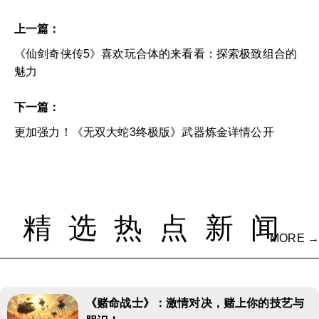
上一篇：
《仙剑奇侠传5》喜欢玩合体的来看看：探索极致组合的
魅力
下一篇：
更加强力！《无双大蛇3终极版》武器炼金详情公开
精选热点新闻
MORE →
《赌命战士》：激情对决，赌上你的技艺与